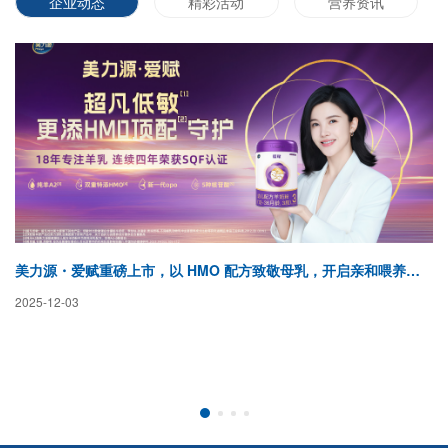
企业动态
精彩活动
营养资讯
美力源・爱赋重磅上市，以 HMO 配方致敬母乳，开启亲和喂养新纪元
蓓
2025-12-03
20