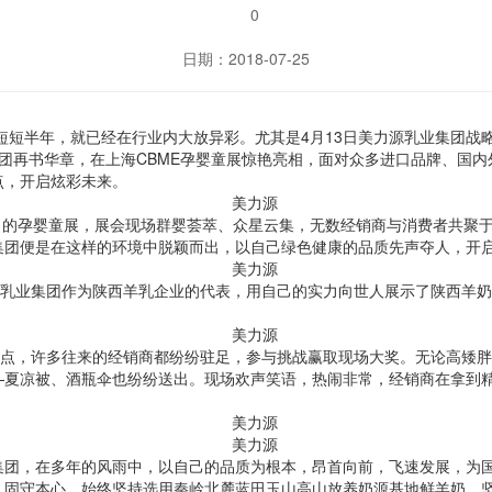
0
日期：2018-07-25
，短短半年，就已经在行业内大放异彩。尤其是4月13日美力源乳业集团
团再书华章，在上海CBME孕婴童展惊艳亮相，面对众多进口品牌、国
点，开启炫彩未来。
名的孕婴童展，展会现场群婴荟萃、众星云集，无数经销商与消费者共聚
集团便是在这样的环境中脱颖而出，以自己绿色健康的品质先声夺人，开
源乳业集团作为陕西羊乳企业的代表，用自己的实力向世人展示了陕西羊
焦点，许多往来的经销商都纷纷驻足，参与挑战赢取现场大奖。无论高矮
—夏凉被、酒瓶伞也纷纷送出。现场欢声笑语，热闹非常，经销商在拿到
集团，在多年的风雨中，以自己的品质为根本，昂首向前，飞速发展，为
固守本心，始终坚持选用秦岭北麓蓝田玉山高山放养奶源基地鲜羊奶，坚