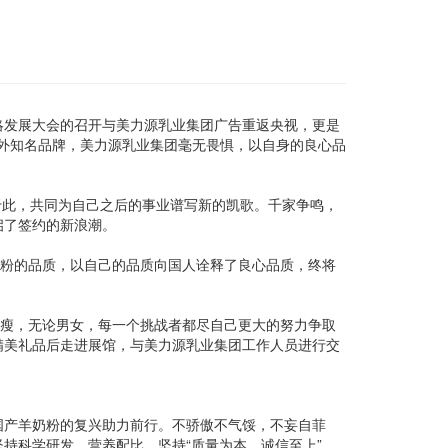
战略发展大会的召开与美力源乳业集团广告重返央视，更是
内外知名品牌，美力源乳业集团毫无畏惧，以自身的良心品
于此，共同为自己之后的事业谱写新的凯歌。千家争鸣，
启了签约的新浪潮。
奶粉的品质，以自己的品质向国人诠释了良心品质，终将
胖瘦，无论男女，每一个挑战者都尽自己更大的努力争取
精美礼品后走进展馆，与美力源乳业集团工作人员进行交
国产羊奶粉的复兴助力前行。不骄傲不气馁，不妄自菲
持科学研发、营养配比，坚持“质量为本，诚信至上”，