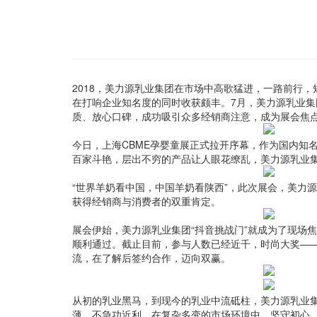
2018，美力源乳业集团在市场中高歌猛进，一路前行
在打响企业知名度的同时收获颇丰。7月，美力源乳业集
质、放心口碑，成功吸引众多经销商注意，成为展会焦
今日，上海CBME孕婴童展正式拉开序幕，作为国内知
百家斗艳，层出不穷的产品让人眼花缭乱，美力源乳业
“世界羊奶看中国，中国羊奶看陕西”，此次展会，美力
获得经销商与消费者的双重肯定。
展会伊始，美力源乳业集团“抖音挑战门”就成为了现场
顺利通过。截止目前，参与人数已经近千，时尚大奖—
流，在了解后签约合作，迈向双赢。
从初的乳业黑马，到现今的乳业中流砥柱，美力源乳业
薄，不急功近利，在复杂多变的市场环境中，坚守初心，