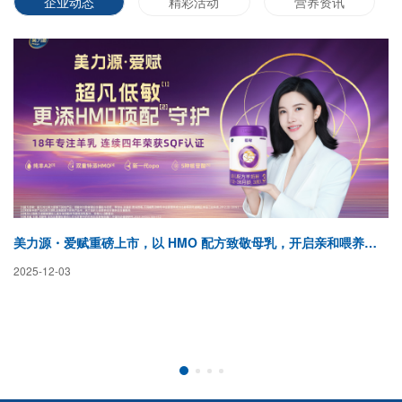
企业动态
精彩活动
营养资讯
美力源・爱赋重磅上市，以 HMO 配方致敬母乳，开启亲和喂养新纪元
蓓
2025-12-03
20