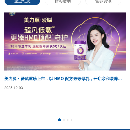
企业动态
精彩活动
营养资讯
美力源・爱赋重磅上市，以 HMO 配方致敬母乳，开启亲和喂养新纪元
蓓
2025-12-03
20