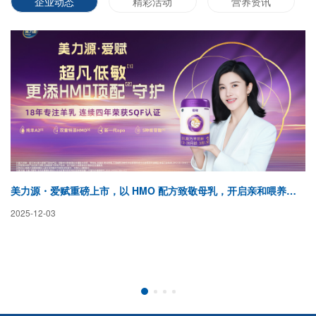
企业动态
精彩活动
营养资讯
美力源・爱赋重磅上市，以 HMO 配方致敬母乳，开启亲和喂养新纪元
蓓
2025-12-03
20