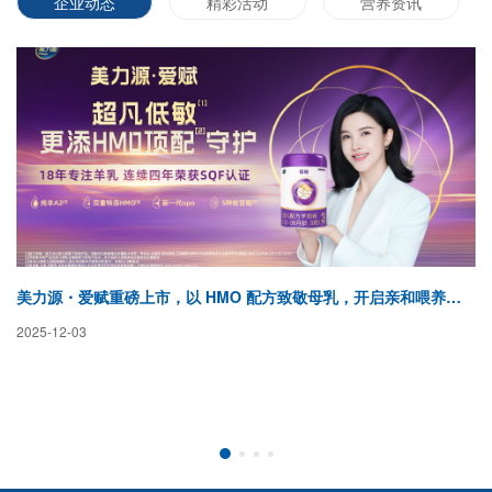
企业动态
精彩活动
营养资讯
美力源・爱赋重磅上市，以 HMO 配方致敬母乳，开启亲和喂养新纪元
蓓
2025-12-03
20