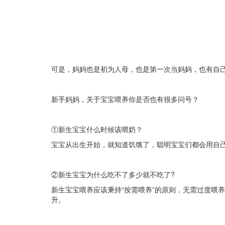
可是，妈妈也是初为人母，也是第一次当妈妈，也有自
新手妈妈，关于宝宝喂养你是否也有很多问号？
①新生宝宝什么时候该喂奶？
宝宝从出生开始，就知道饥饿了，聪明宝宝们都会用自
②新生宝宝为什么吃不了多少就不吃了?
新生宝宝喂养应该秉持“按需喂养”的原则，无需过度喂养。需
升。