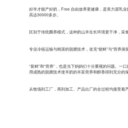
好羊才能产好奶，Free 自由放养更健康，是美力源
高达30000多步。
区别于传统圈养模式，这种奶山羊生长环境更干净，采
专业冷链运输与精湛的脱膻技术，攻克“锁鲜”与“营养保留
“新鲜”和“营养”，也是当下妈妈们十分重视的问题。一
用成熟的脱膻技术使羊奶的丰富营养和醇香得到充分的
从牧场到工厂，再到加工、产品出厂的全过程均接受着