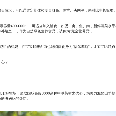
增长情况，可以通过定期体检测量身高、体重、头围等，来对比生长标准
日喂养量400-600ml，可适当加入辅食，如蛋、禽、鱼、肉，新鲜蔬菜
补给之一，作为自然绿色营养食品，被称为“完全营养品”。
再感性的妈妈，在宝宝喂养面前也能瞬间化身为“福尔摩斯”，让宝宝喝好
芳心？
森林氧吧好牧场，汲取国脉秦岭3000余种中草药材之优势，为美力源奶山
头解决妈妈的烦恼。