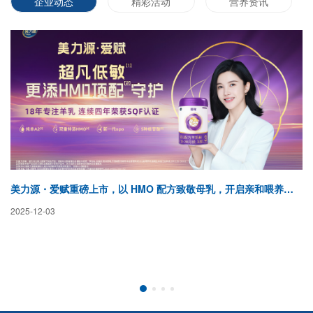
企业动态
精彩活动
营养资讯
美力源・爱赋重磅上市，以 HMO 配方致敬母乳，开启亲和喂养新纪元
蓓
2025-12-03
20