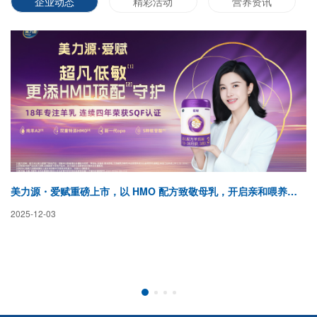
企业动态
精彩活动
营养资讯
美力源・爱赋重磅上市，以 HMO 配方致敬母乳，开启亲和喂养新纪元
蓓
2025-12-03
20